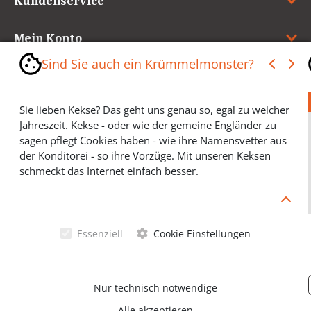
Kundenservice
Mein Konto
Sind Sie auch ein Krümmelmonster?
Referenzen
Sie lieben Kekse? Das geht uns genau so, egal zu welcher
Medienspiegel & Presseinformationen
Jahreszeit. Kekse - oder wie der gemeine Engländer zu
sagen pflegt Cookies haben - wie ihre Namensvetter aus
*** Vertrag widerrufen ***
der Konditorei - so ihre Vorzüge. Mit unseren Keksen
schmeckt das Internet einfach besser.
Cookies helfen Ihnen, Ihre gewünschten Artikel schneller
zu finden und wir können ein paar Krümmel in der
Werbung sparen und selbstverständlich anonyme
Essenziell
Cookie Einstellungen
Statistiken erstellen (#Ehrensache). Deshalb schmecken
Allgemeine Geschäftsbedingungen
Cookies eigentlich allen. Sie sind auch bei Keksen
wählerisch? Dann treffen Sie gern ihre persönliche Wahl.
Datenschutzerklärung
Nur technisch notwendige
Alle akzeptieren