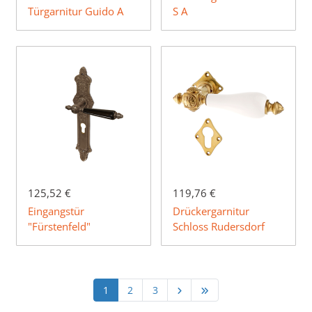
Türgarnitur Guido A
S A
125,52 €
119,76 €
Eingangstür
Drückergarnitur
"Fürstenfeld"
Schloss Rudersdorf
1
2
3