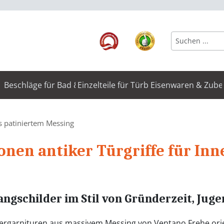
Beschläge für Bad & WC
Einzelteile für Türbeschläge
Eisenwaren & Zube
s patiniertem Messing
onen antiker Türgriffe für In
gschilder im Stil von Gründerzeit, Jugend
ckergarnituren aus massivem Messing von Ventano Frehe orie