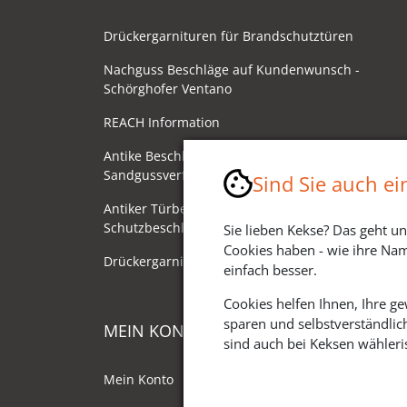
Drückergarnituren für Brandschutztüren
Nachguss Beschläge auf Kundenwunsch -
Schörghofer Ventano
REACH Information
Antike Beschläge - Herstellung im
Sandgussverfahren
Sind Sie auch e
Antiker Türbeschlag als
Schutzbeschlag/Sicherheitsbeschlag
Sie lieben Kekse? Das geht un
Cookies haben - wie ihre Nam
Drückergarnituren mit Drehknauf
einfach besser.
Cookies helfen Ihnen, Ihre g
sparen und selbstverständlic
MEIN KONTO
sind auch bei Keksen wähleris
Mein Konto